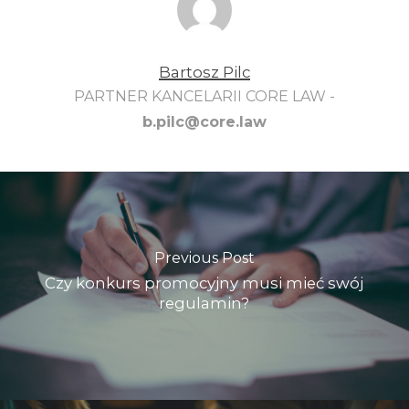
Bartosz Pilc
PARTNER KANCELARII CORE LAW -
b.pilc@core.law
Previous Post
Czy konkurs promocyjny musi mieć swój
regulamin?