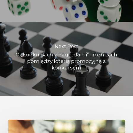
Next Post
O „konkursach z nagrodami” i różnicach
pomiędzy loterią promocyjną a
konkursem