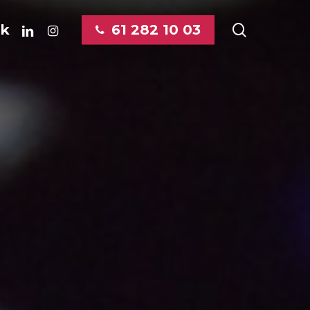
linkedin
instagram
search
ok
61 282 10 03