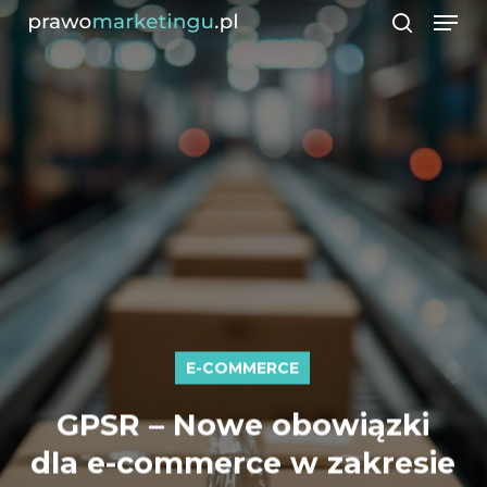
Men
Skip
search
to
Close
main
Men
content
E-COMMERCE
GPSR – Nowe obowiązki
dla e-commerce w zakresie