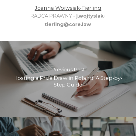
Joanna Wojtysiak-Tierling
RADCA PRAWNY -
j.wojtysiak-
tierling@core.law
Previous Post
Hosting a Prize Draw in Poland: A Step-by-
Step Guide