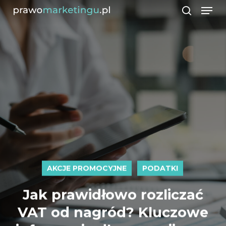
Men
Skip
search
to
Close
main
Men
content
AKCJE PROMOCYJNE
PODATKI
Jak prawidłowo rozliczać
VAT od nagród? Kluczowe