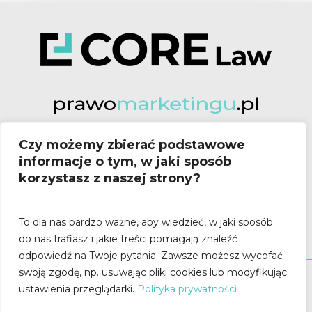
Czy możemy zbierać podstawowe
Poznań:
informacje o tym, w jaki sposób
ul. Stary Rynek 80/82
korzystasz z naszej strony?
61-772 Poznań
To dla nas bardzo ważne, aby wiedzieć, w jaki sposób
do nas trafiasz i jakie treści pomagają znaleźć
odpowiedź na Twoje pytania.
Zawsze możesz wycofać
swoją zgodę, np. usuwając pliki cookies lub modyfikując
©
2026
Prawo Marketingu
|
Core Law
ustawienia przeglądarki.
Polityka prywatności
chaty
Polityka Prywatności
Hide