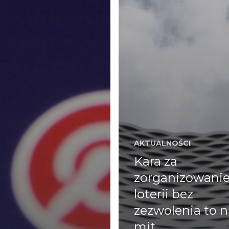
AKTUALNOŚCI
Kara za
zorganizowani
loterii bez
zezwolenia to n
mit