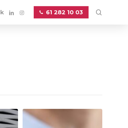
linkedin
instagram
search
ok
61 282 10 03