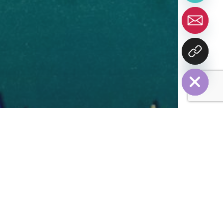
chaty
Hide