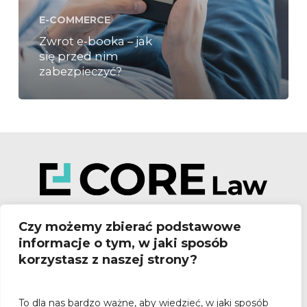
E-COMMERCE
Zwrot e-booka – jak
się przed nim
zabezpieczyć?
Czy możemy zbierać podstawowe
informacje o tym, w jaki sposób
korzystasz z naszej strony?
Poznań:
To dla nas bardzo ważne, aby wiedzieć, w jaki sposób
ul. Stary Rynek 80/82