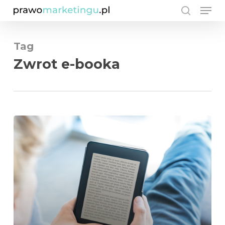
Men
Skip
search
to
Close
main
Tag
Men
content
Zwrot e-booka