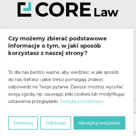
Czy możemy zbierać podstawowe
informacje o tym, w jaki sposób
korzystasz z naszej strony?
Poznań:
ul. Stary Rynek 80/82
To dla nas bardzo ważne, aby wiedzieć, w jaki sposób
61-772 Poznań
do nas trafiasz i jakie treści pomagają znaleźć
odpowiedź na Twoje pytania.
Zawsze możesz wycofać
swoją zgodę, np. usuwając pliki cookies lub modyfikując
ustawienia przeglądarki.
Polityka prywatności
chaty
Hide
©
2026
Prawo Marketingu
|
Core Law
Polityka Prywatności
Dostosuj
Odrzucać
Akceptuj wszystko