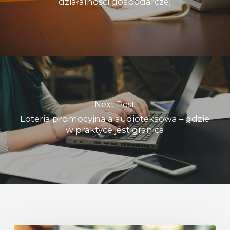
działalności gospodarczej
Next Post
Loteria promocyjna a audioteksowa – gdzie
w praktyce jest granica