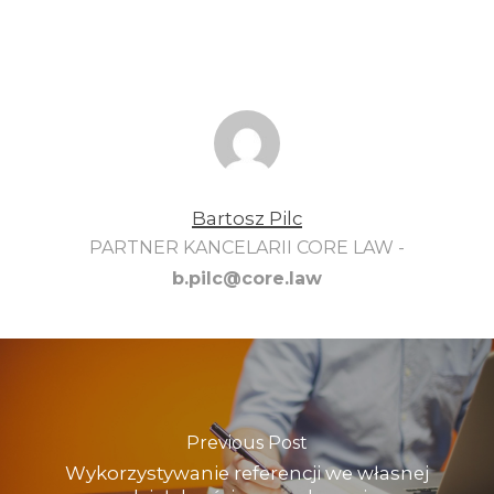
Bartosz Pilc
PARTNER KANCELARII CORE LAW -
b.pilc@core.law
Previous Post
Wykorzystywanie referencji we własnej