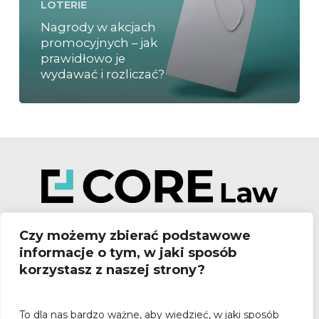
LOTERIE
Nagrody w akcjach
promocyjnych – jak
prawidłowo je
wydawać i rozliczać?
Czy możemy zbierać podstawowe
informacje o tym, w jaki sposób
korzystasz z naszej strony?
Poznań:
To dla nas bardzo ważne, aby wiedzieć, w jaki sposób
ul. Stary Rynek 80/82